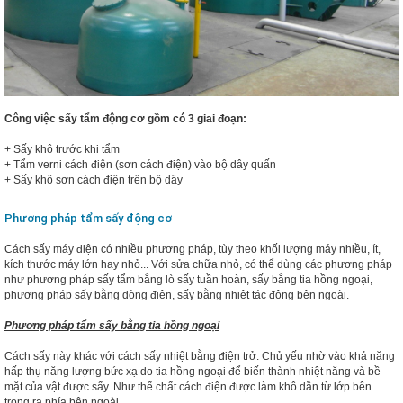
Công việc sấy tẩm động cơ gồm có 3 giai đoạn:
+ Sấy khô trước khi tẩm
+ Tẩm verni cách điện (sơn cách điện) vào bộ dây quấn
+ Sấy khô sơn cách điện trên bộ dây
Phương pháp tẩm sấy động cơ
Cách sấy máy điện có nhiều phương pháp, tùy theo khối lượng máy nhiều, ít,
kích thước máy lớn hay nhỏ... Với sửa chữa nhỏ, có thể dùng các phương pháp
như phương pháp sấy tẩm bằng lò sấy tuần hoàn, sấy bằng tia hồng ngoại,
phương pháp sấy bằng dòng điện, sấy bằng nhiệt tác động bên ngoài.
Phương pháp tẩm sấy bằng tia hồng ngoại
Cách sấy này khác với cách sấy nhiệt bằng điện trở. Chủ yếu nhờ vào khả năng
hấp thụ năng lượng bức xạ do tia hồng ngoại để biến thành nhiệt năng và bề
mặt của vật được sấy. Như thế chất cách điện được làm khô dần từ lớp bên
trong ra phía bên ngoài.