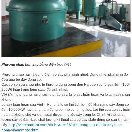
Phương pháp tẩm sấy bằng điện trở nhiệt
Phương pháp này là dùng điện trở sấy phát sinh nhiệt. Dùng nhiệt phát sinh đó
đưa qua bộ dây động cơ.
Các cơ sở sửa chữa nhỏ lẻ thường dùng bóng đèn Halogen công suất lớn (150-
250W) thắp trong lòng stato để sinh nhiệt.
VIHEM motor dùng hai phương pháp sấy: là lò sấy tuần hoàn và lò tẩm sấy chân
không.
Lò sấy tuần hoàn của Việt - Hung là lò có thể tích lớn, đủ khả năng sấy động cơ
đến 10.000kW hay hàng trăm động cơ nhỏ cung một lúc. Lợi thế của Lò sấy tuần
hoàn là khống chế và kiểm soát được nhiệt độ sấy trong lò. Chính vì thế, chất
lượng sấy sẽ đảm bảo chất lượng kỹ thuật của bộ dây stato động cơ sau khi tẩm
http://vihemmotor.com/dich-vu-cn361/thi-cong-lap-dat-lo-say-tuan-
sấy.
hoan-vihemmotor.html