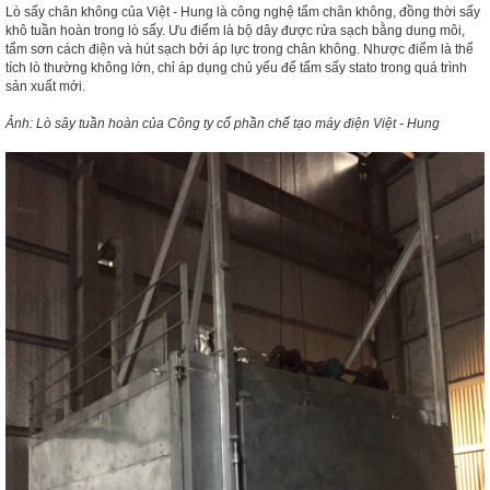
Lò sấy chân không của Việt - Hung là công nghệ tẩm chân không, đồng thời sấy
khô tuần hoàn trong lò sấy. Ưu điểm là bộ dây được rửa sạch bằng dung môi,
tẩm sơn cách điện và hút sạch bởi áp lực trong chân không. Nhược điểm là thể
tích lò thường không lớn, chỉ áp dụng chủ yếu để tẩm sấy stato trong quá trình
sản xuất mới.
Ảnh: Lò sây tuần hoàn của Công ty cổ phần chế tạo máy điện Việt - Hung