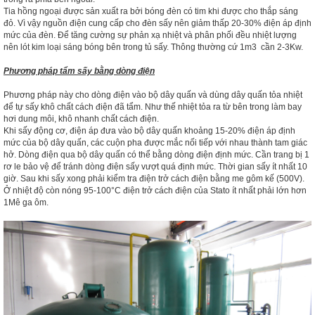
Tia hồng ngoại được sản xuất ra bởi bóng đèn có tim khi được cho thắp sáng
đỏ. Vì vậy nguồn điện cung cấp cho đèn sấy nên giảm thấp 20-30% điện áp định
mức của đèn. Để tăng cường sự phản xạ nhiệt và phân phối đều nhiệt lượng
nên lót kim loại sáng bóng bên trong tủ sấy. Thông thường cứ 1m
3
cần 2-3Kw.
Phương pháp tẩm sấy bằng dòng điện
Phương pháp này cho dòng điện vào bộ dây quấn và dùng dây quấn tỏa nhiệt
để tự sấy khô chất cách điện đã tẩm. Như thế nhiệt tỏa ra từ bên trong làm bay
hơi dung môi, khô nhanh chất cách điện.
Khi sấy động cơ, điện áp đưa vào bộ dây quấn khoảng 15-20% điện áp định
mức của bộ dây quấn, các cuộn pha được mắc nối tiếp với nhau thành tam giác
hở. Dòng điện qua bộ dây quấn có thể bằng dòng điện định mức. Cần trang bị 1
rơ le bảo vệ để tránh dòng điện sấy vượt quá định mức. Thời gian sấy ít nhất 10
giờ. Sau khi sấy xong phải kiểm tra điện trở cách điện bằng me gôm kế (500V).
Ở nhiệt độ còn nóng 95-100°C điện trở cách điện của Stato ít nhất phải lớn hơn
1Mê ga ôm.