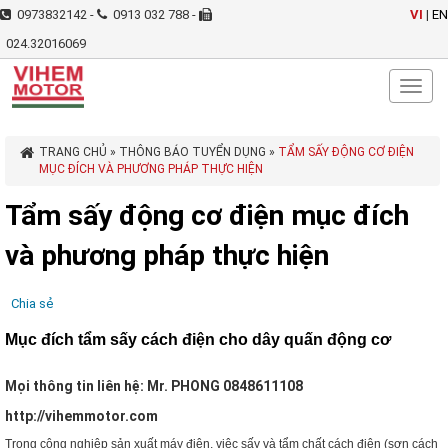
0973832142 -
0913 032 788 -
VI
|
EN
024.32016069
Toggl
naviga
TRANG CHỦ
»
THÔNG BÁO TUYỂN DỤNG
»
TẨM SẤY ĐỘNG CƠ ĐIỆN
MỤC ĐÍCH VÀ PHƯƠNG PHÁP THỰC HIỆN
Tẩm sấy động cơ điện mục đích
và phương pháp thực hiện
Chia sẻ
Mục đích tẩm sấy cách điện cho dây quấn động cơ
Mọi thông tin liên hệ: Mr. PHONG 0848611108
http://vihemmotor.com
Trong công nghiệp sản xuất máy điện, việc sấy và tẩm chất cách điện (sơn cách