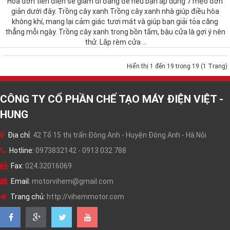
Hóa đơn tiền điện sẽ giảm đi đáng để nếu bạn áp dụng 7 mẹo đơn
giản dưới đây. Trồng cây xanh Trồng cây xanh nhà giúp điều hòa
không khí, mang lại cảm giác tươi mát và giúp bạn giải tỏa căng
thẳng mỗi ngày. Trồng cây xanh trong bồn tắm, bậu cửa là gợi ý nên
thử. Lắp rèm cửa ..
Hiển thị 1 đến 19 trong 19 (1 Trang)
CÔNG TY CỔ PHẦN CHẾ TẠO MÁY ĐIỆN VIỆT -
HUNG
Địa chỉ:
42 Tổ 15 thị trấn Đông Anh - Huyện Đông Anh - Hà Nội
Hotline:
0973832142 - 0913 032 788
Fax:
024.32016069
Email:
motorvihem@gmail.com
Trang chủ:
http://vihemmotor.com