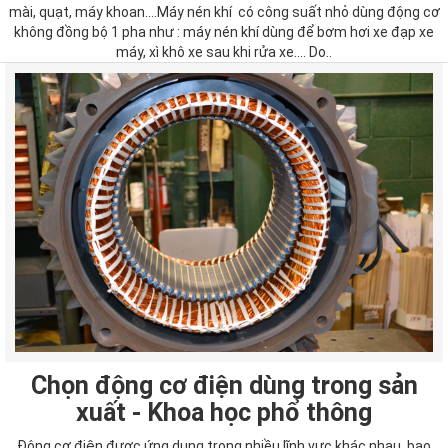
mài, quạt, máy khoan....Máy nén khí có công suất nhỏ dùng động cơ
không đồng bộ 1 pha như : máy nén khí dùng để bơm hơi xe đạp xe
máy, xì khô xe sau khi rửa xe.... Do..
Chọn động cơ điện dùng trong sản
xuất - Khoa học phổ thông
Động cơ điện được ứng dụng trong nhiều lĩnh vực khác nhau, bao