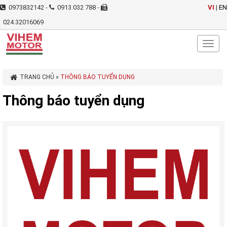
0973832142 -
0913 032 788 -
VI
|
EN
024.32016069
Toggl
naviga
TRANG CHỦ
»
THÔNG BÁO TUYỂN DỤNG
Thông báo tuyển dụng