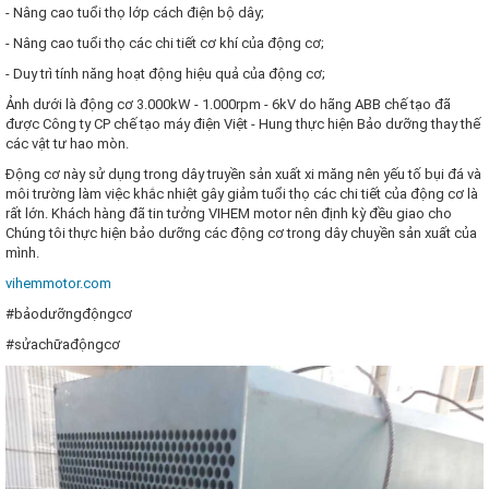
- Nâng cao tuổi thọ lớp cách điện bộ dây;
- Nâng cao tuổi thọ các chi tiết cơ khí của động cơ;
- Duy trì tính năng hoạt động hiệu quả của động cơ;
Ảnh dưới là động cơ 3.000kW - 1.000rpm - 6kV do hãng ABB chế tạo đã
được Công ty CP chế tạo máy điện Việt - Hung thực hiện Bảo dưỡng thay thế
các vật tư hao mòn.
Động cơ này sử dụng trong dây truyền sản xuất xi măng nên yếu tố bụi đá và
môi trường làm việc khắc nhiệt gây giảm tuổi thọ các chi tiết của động cơ là
rất lớn. Khách hàng đã tin tưởng VIHEM motor nên định kỳ đều giao cho
Chúng tôi thực hiện bảo dưỡng các động cơ trong dây chuyền sản xuất của
mình.
vihemmotor.com
#bảodưỡngđộngcơ
#sửachữađộngcơ