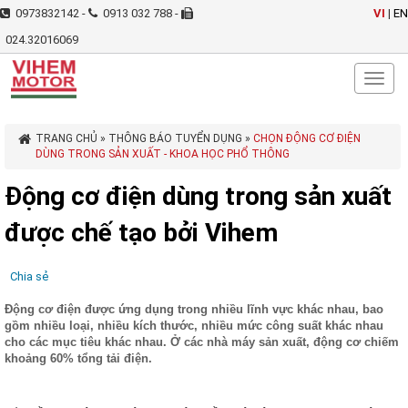
0973832142 -
0913 032 788 -
VI
|
EN
024.32016069
Toggl
naviga
TRANG CHỦ
»
THÔNG BÁO TUYỂN DỤNG
»
CHỌN ĐỘNG CƠ ĐIỆN
DÙNG TRONG SẢN XUẤT - KHOA HỌC PHỔ THÔNG
Động cơ điện dùng trong sản xuất
được chế tạo bởi Vihem
Chia sẻ
Động cơ điện được ứng dụng trong nhiều lĩnh vực khác nhau, bao
gồm nhiều loại, nhiều kích thước, nhiều mức công suất khác nhau
cho các mục tiêu khác nhau. Ở các nhà máy sản xuất, động cơ chiếm
khoảng 60% tổng tải điện.