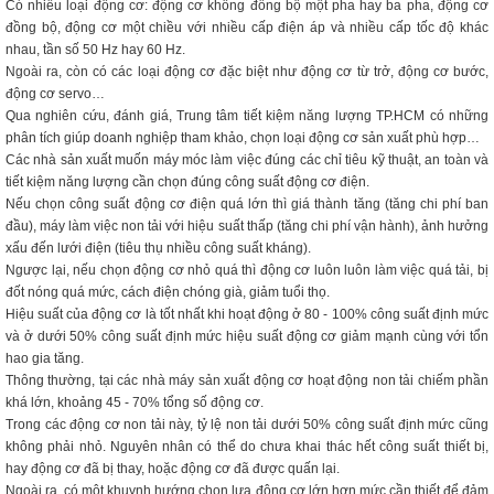
Có nhiều loại động cơ: động cơ không đồng bộ một pha hay ba pha, động cơ
đồng bộ, động cơ một chiều với nhiều cấp điện áp và nhiều cấp tốc độ khác
nhau, tần số 50 Hz hay 60 Hz.
Ngoài ra, còn có các loại động cơ đặc biệt như động cơ từ trở, động cơ bước,
động cơ servo…
Qua nghiên cứu, đánh giá, Trung tâm tiết kiệm năng lượng TP.HCM có những
phân tích giúp doanh nghiệp tham khảo, chọn loại động cơ sản xuất phù hợp…
Các nhà sản xuất muốn máy móc làm việc đúng các chỉ tiêu kỹ thuật, an toàn và
tiết kiệm năng lượng cần chọn đúng công suất động cơ điện.
Nếu chọn công suất động cơ điện quá lớn thì giá thành tăng (tăng chi phí ban
đầu), máy làm việc non tải với hiệu suất thấp (tăng chi phí vận hành), ảnh hưởng
xấu đến lưới điện (tiêu thụ nhiều công suất kháng).
Ngược lại, nếu chọn động cơ nhỏ quá thì động cơ luôn luôn làm việc quá tải, bị
đốt nóng quá mức, cách điện chóng già, giảm tuổi thọ.
Hiệu suất của động cơ là tốt nhất khi hoạt động ở 80 - 100% công suất định mức
và ở dưới 50% công suất định mức hiệu suất động cơ giảm mạnh cùng với tổn
hao gia tăng.
Thông thường, tại các nhà máy sản xuất động cơ hoạt động non tải chiếm phần
khá lớn, khoảng 45 - 70% tổng số động cơ.
Trong các động cơ non tải này, tỷ lệ non tải dưới 50% công suất định mức cũng
không phải nhỏ. Nguyên nhân có thể do chưa khai thác hết công suất thiết bị,
hay động cơ đã bị thay, hoặc động cơ đã được quấn lại.
Ngoài ra, có một khuynh hướng chọn lựa động cơ lớn hơn mức cần thiết để đảm