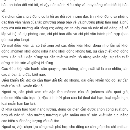
bảo an toàn đối với tải, vì vậy nên tránh điều này và thay bằng các thiết bị bảo
vệ.
Khi chọn cần chú ý động cơ là tối ưu đối với những đặc tính khởi động và những
đặc tính vận hành của tải; phương pháp bảo vệ và phương pháp làm mát là phù
hợp với môi trường đặt động cơ; động cơ tin cậy cao và bảo trì dễ dàng, hệ số
lắp và hệ số dự phòng cao, chi phí ban đầu và chi phí vận hành phù hợp (bao
gồm cả phụ tùng).
Về mặt điều kiện tải có thể xem xét các điều kiện khởi động như tần số khởi
động, mômen khởi động (khả năng khởi động không tải), sự cần thiết khởi động
trơn. Các điều kiện dừng: sự cần thiết và mức độ dừng khẩn cấp, sự cần thiết
dừng chính xác và giữ vị trí dừng.
Các điều kiện vận hành: cần quay ngược không, công suất tải là bao nhiêu, cần
các chức năng đặc biệt nào.
Điều khiển tốc độ: có cần thay đổi tốc độ không, dải điều khiển tốc độ, sự cần
thiết của điều khiển tốc độ.
Ngoài ra, cần phải xem xét đặc tính mômen của tải (mômen kiểu quạt gió,
mômen kiểu cầu trục…), đặc tính thời gian của tải (loại dài hạn, loại ngắn hạn,
loại ngắn hạn lặp lại).
Ở khía cạnh bảo toàn năng lượng, động cơ điện cần được chọn công suất phù
hợp và bảo trì, bảo dưỡng thường xuyên nhằm duy trì sản xuất liên tục, nâng
cao hiệu suất năng lượng và tuổi thọ.
Ngoài ra, việc chọn lựa công suất phù hợp cho động cơ còn giúp cho chi phí ban