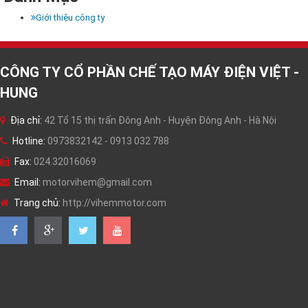
Giới thiệu công ty
CÔNG TY CỔ PHẦN CHẾ TẠO MÁY ĐIỆN VIỆT -
HUNG
Địa chỉ:
42 Tổ 15 thị trấn Đông Anh - Huyện Đông Anh - Hà Nội
Hotline:
0973832142 - 0913 032 788
Fax:
024.32016069
Email:
motorvihem@gmail.com
Trang chủ:
http://vihemmotor.com