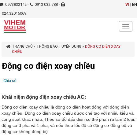
0973832142 -
0913 032 788 -
VI
|
EN
024.32016069
Toggl
naviga
TRANG CHỦ
»
THÔNG BÁO TUYỂN DỤNG
»
ĐỘNG CƠ ĐIỆN XOAY
CHIỀU
Động cơ điện xoay chiều
Chia sẻ
Khái niệm động điện xoay chiều AC:
Động cơ điện xoay chiều là động cơ điện hoạt động với dòng điện
xoay chiều. Động cơ điện xoay chiều được chế tạo với nhiều kiểu và
công suất khác nhau. Theo sơ đồ đấu điện có thể phân ra làm 2 loại:
động cơ 3 pha và 1 pha, và nếu theo tốc độ có động cơ đồng bộ và
động cơ không đồng bộ
.