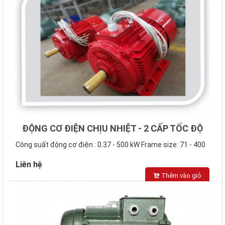
ĐỘNG CƠ ĐIỆN CHỊU NHIỆT - 2 CẤP TỐC ĐỘ
Công suất động cơ điện : 0.37 - 500 kW Frame size: 71 - 400
Số đôi cực: 2, 4, 6..
Liên hệ
Thêm vào giỏ