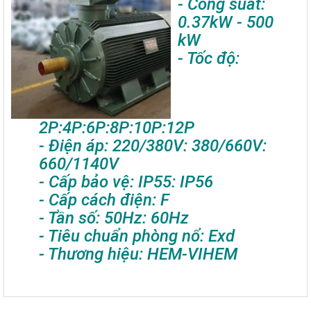
- Công suất:
0.37kW - 500
kW
- Tốc độ:
2P:4P:6P:8P:10P:12P
- Điện áp: 220/380V: 380/660V:
660/1140V
- Cấp bảo vệ: IP55: IP56
- Cấp cách điện: F
- Tần số: 50Hz: 60Hz
- Tiêu chuẩn phòng nổ: Exd
- Thương hiệu: HEM-VIHEM