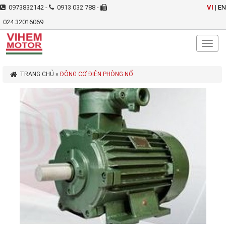
0973832142 -
0913 032 788 -
VI
|
EN
024.32016069
Toggl
naviga
TRANG CHỦ
»
ĐỘNG CƠ ĐIỆN PHÒNG NỔ