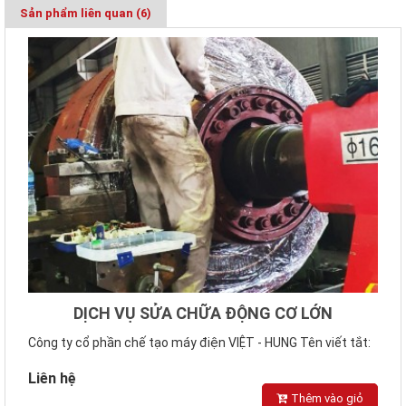
Sản phẩm liên quan (6)
DỊCH VỤ SỬA CHỮA ĐỘNG CƠ LỚN
Công ty cổ phần chế tạo máy điện VIỆT - HUNG Tên viết tắt:
VIHEMMOTOR Địa c..
Liên hệ
Thêm vào giỏ