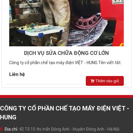
DỊCH VỤ SỬA CHỮA ĐỘNG CƠ LỚN
Công ty cổ phần chế tạo máy điện VIỆT - HUNG Tên viết tắt:
VIHEMMOTOR Địa c..
Liên hệ
Thêm vào giỏ
CÔNG TY CỔ PHẦN CHẾ TẠO MÁY ĐIỆN VIỆT -
HUNG
Địa chỉ:
42 Tổ 15 thị trấn Đông Anh - Huyện Đông Anh - Hà Nội