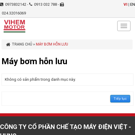
0973832142 -
0913 032 788 -
VI
|
EN
024.32016069
Toggl
naviga
TRANG CHỦ
»
MÁY BƠM HỖN LƯU
Máy bơm hỗn lưu
Không có sản phẩm trong danh mục này.
Tiếp tục
CÔNG TY CỔ PHẦN CHẾ TẠO MÁY ĐIỆN VIỆT -