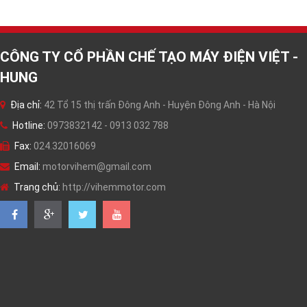
CÔNG TY CỔ PHẦN CHẾ TẠO MÁY ĐIỆN VIỆT -
HUNG
Địa chỉ:
42 Tổ 15 thị trấn Đông Anh - Huyện Đông Anh - Hà Nội
Hotline:
0973832142 - 0913 032 788
Fax:
024.32016069
Email:
motorvihem@gmail.com
Trang chủ:
http://vihemmotor.com